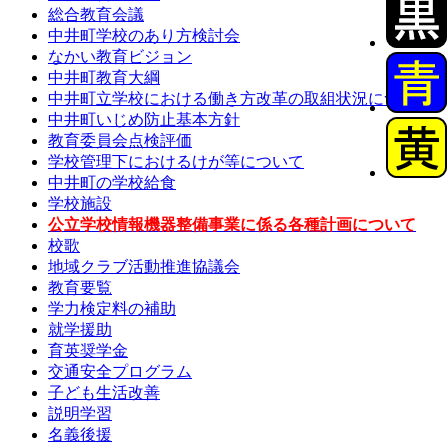
総合教育会議
中井町学校のあり方検討会
なかい教育ビジョン
中井町教育大綱
中井町立学校における働き方改革の取組状況について
中井町いじめ防止基本方針
教育委員会点検評価
学校管理下におけるけが等について
中井町の学校給食
学校施設
公立学校情報機器整備事業に係る各種計画について
校歌
地域クラブ活動推進協議会
教育要覧
学力検定料の補助
就学援助
育英奨学金
交通安全プログラム
子ども生活改善
説明学習
名義後援